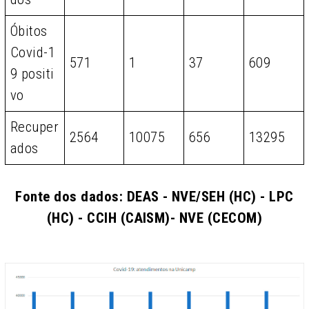
Óbitos
Covid-1
571
1
37
609
9 positi
vo
Recuper
2564
10075
656
13295
ados
Fonte dos dados: DEAS - NVE/SEH (HC) - LPC
(HC) - CCIH (CAISM)- NVE (CECOM)