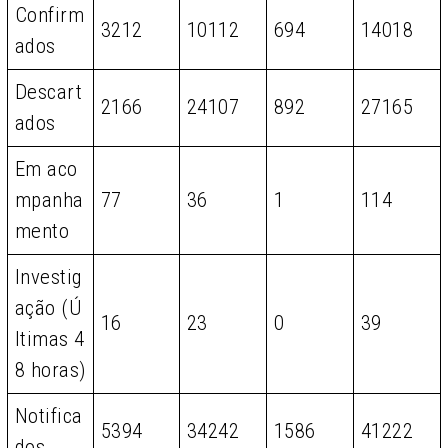
Confirm
3212
10112
694
14018
ados
Descart
2166
24107
892
27165
ados
Em aco
mpanha
77
36
1
114
mento
Investig
ação (Ú
16
23
0
39
ltimas 4
8 horas)
Notifica
5394
34242
1586
41222
dos