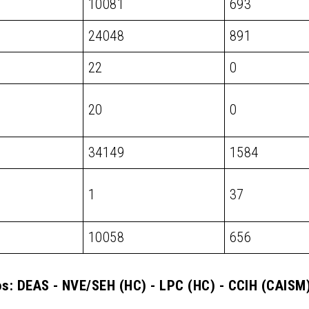
10081
693
24048
891
22
0
20
0
34149
1584
1
37
10058
656
s: DEAS - NVE/SEH (HC) - LPC (HC) - CCIH (CAIS