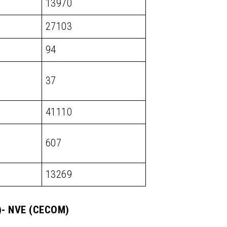
13970
27103
94
37
41110
607
13269
M)- NVE (CECOM)