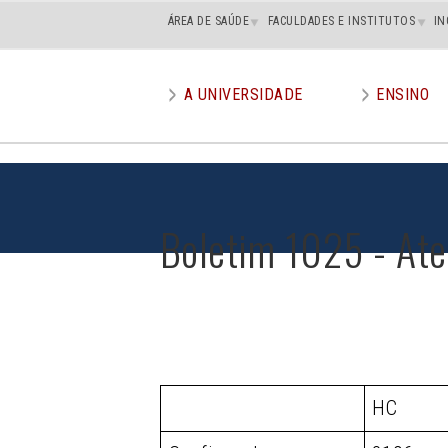
Main
ÁREA DE SAÚDE
FACULDADES E INSTITUTOS
IN
superior
A UNIVERSIDADE
ENSINO
Main
menu
Boletim 1025 - At
HC