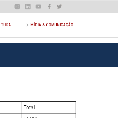
Loca
Inst
Lin
You
Face
Twit
or
LTURA
MÍDIA & COMUNICAÇÃO
Total