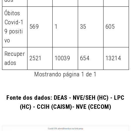
Óbitos
Covid-1
569
1
35
605
9 positi
vo
Recuper
2521
10039
654
13214
ados
Mostrando página 1 de 1
Fonte dos dados: DEAS - NVE/SEH (HC) - LPC
(HC) - CCIH (CAISM)- NVE (CECOM)