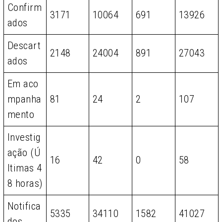
Confirm
3171
10064
691
13926
ados
Descart
2148
24004
891
27043
ados
Em aco
mpanha
81
24
2
107
mento
Investig
ação (Ú
16
42
0
58
ltimas 4
8 horas)
Notifica
5335
34110
1582
41027
dos