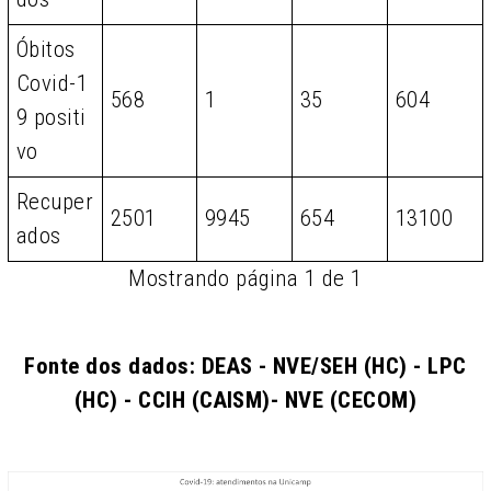
Óbitos
Covid-1
568
1
35
604
9 positi
vo
Recuper
2501
9945
654
13100
ados
Mostrando página 1 de 1
Fonte dos dados: DEAS - NVE/SEH (HC) - LPC
(HC) - CCIH (CAISM)- NVE (CECOM)