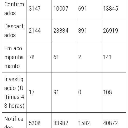
Confirm
3147
10007
691
13845
ados
Descart
2144
23884
891
26919
ados
Em aco
mpanha
78
61
2
141
mento
Investig
ação (Ú
17
91
0
108
ltimas 4
8 horas)
Notifica
5308
33982
1582
40872
dos