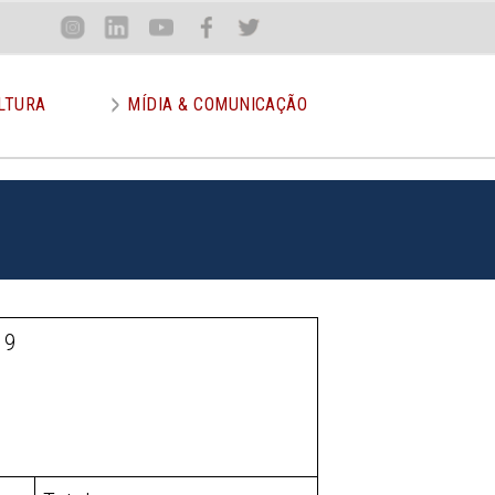
Loca
Inst
Lin
You
Face
Twit
or
LTURA
MÍDIA & COMUNICAÇÃO
19