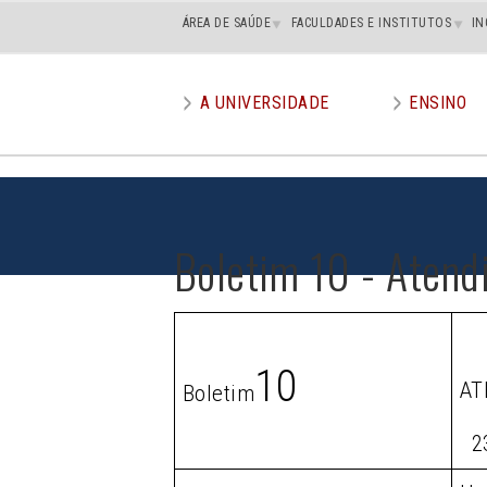
Main
ÁREA DE SAÚDE
FACULDADES E INSTITUTOS
IN
superior
A UNIVERSIDADE
ENSINO
Main
menu
Boletim 10 - Atend
10
AT
Boletim
2