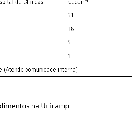
spital de Clínicas
Cecom*
21
18
2
1
e (Atende comunidade interna)