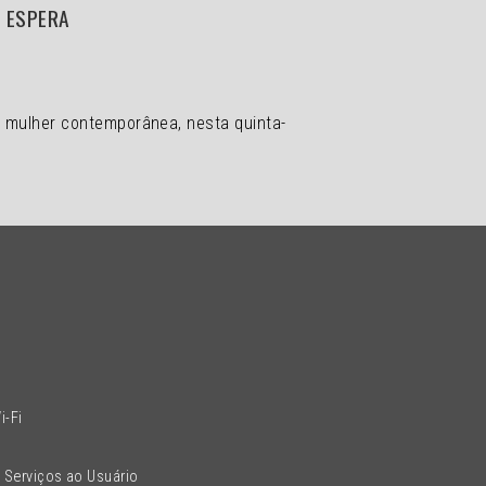
E ESPERA
a mulher contemporânea, nesta quinta-
l
i-Fi
 Serviços ao Usuário