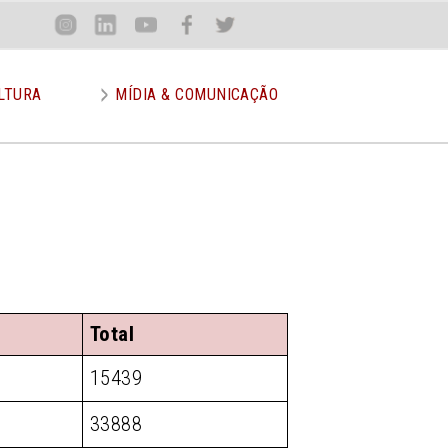
Loca
Inst
Lin
You
Face
Twit
or
LTURA
MÍDIA & COMUNICAÇÃO
Total
15439
33888