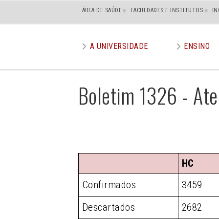
Main
ÁREA DE SAÚDE
FACULDADES E INSTITUTOS
IN
superior
A UNIVERSIDADE
ENSINO
Main
menu
Boletim 1326 - At
HC
Confirmados
3459
Descartados
2682