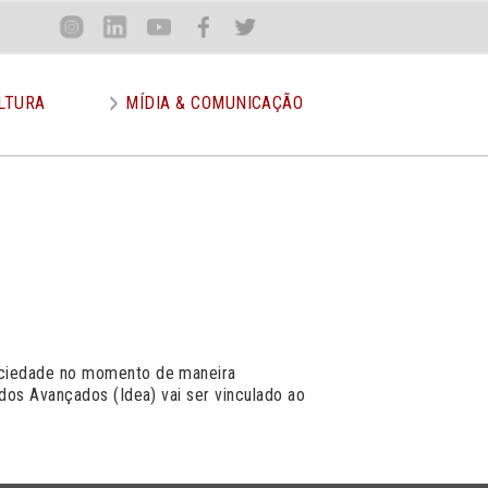
Loca
Inst
Lin
You
Face
Twit
or
LTURA
MÍDIA & COMUNICAÇÃO
sociedade no momento de maneira
dos Avançados (Idea) vai ser vinculado ao