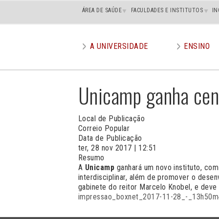
Main
ÁREA DE SAÚDE
FACULDADES E INSTITUTOS
IN
superior
A UNIVERSIDADE
ENSINO
Main
menu
Unicamp ganha cen
Local de Publicação
Correio Popular
Data de Publicação
ter, 28 nov 2017 | 12:51
Resumo
A
Unicamp
ganhará um novo instituto, co
interdisciplinar, além de promover o dese
gabinete do reitor Marcelo Knobel, e deve
impressao_boxnet_2017-11-28_-_13h50m