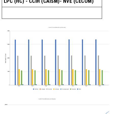
LPC (HC) - CCIH (CAISM)- NVE (CECOM)