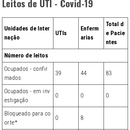
Leitos de UTI - Covid-19
Total d
Unidades de Inter
Enferm
UTIs
e Pacie
nação
arias
ntes
Número de leitos
Ocupados - confir
39
44
83
mados
Ocupados - em inv
0
0
0
estigação
Bloqueado para co
0
8
orte*