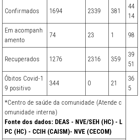
44
Confirmados
1694
2339
381
14
Em acompanh
74
23
1
98
amento
39
Recuperados
1276
2316
359
51
Óbitos Covid-1
36
344
0
21
9 positivo
5
*Centro de saúde da comunidade (Atende c
omunidade interna)
Fonte dos dados: DEAS - NVE/SEH (HC) - L
PC (HC) - CCIH (CAISM)- NVE (CECOM)