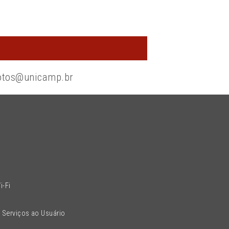
otos@unicamp.br
l
i-Fi
 Serviços ao Usuário