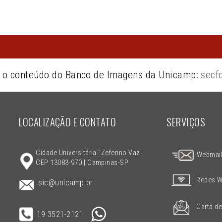
e o conteúdo do Banco de Imagens da Unicamp:
secf
LOCALIZAÇÃO E CONTATO
SERVIÇOS
Cidade Universitária "Zeferino Vaz"
Webmai
CEP 13083-970 | Campinas-SP
Redes W
sic@unicamp.br
Carta de
19 3521-2121