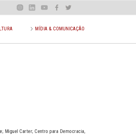
Loca
Inst
Lin
You
Face
Twit
or
LTURA
MÍDIA & COMUNICAÇÃO
e; Miguel Carter; Centro para Democracia,