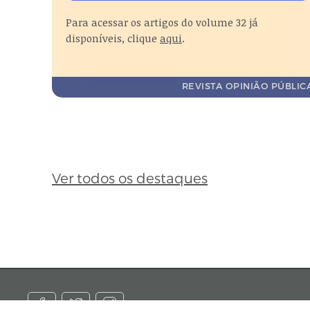
Para acessar os artigos do volume 32 já
disponíveis, clique
aqui
.
Acessar
o
REVISTA OPINIÃO PÚBLIC
conteúdo
deste
destaque
Ver todos os destaques