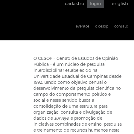
cadastro
login
english
Voltar
para
acessibilid
eventos
o cesop
contato
O CESOP – Centro de Estudos de Opinião
Pública – é um núcleo de pesquisa
interdisciplinar estabelecido na
Universidade Estadual de Campinas desde
1992, tendo como objetivo central o
desenvolvimento da pesquisa científica no
campo do comportamento político e
social e nesse sentido busca a
consolidação de uma estrutura para
organização, consulta e divulgação de
dados de
surveys
, e promoção de
iniciativas combinadas de ensino, pesquisa
e treinamento de recursos humanos nesta