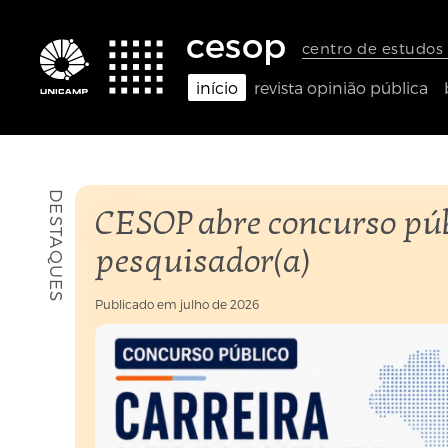
Links
Ir
Ir
Seletor
de
para
para
de
cesop
acessibilidade
conteúdo
o
idioma
centro de estudos 
rodapé
(Language
selection)
início
revista opinião pública
DESTAQUES
CESOP abre concurso púb
pesquisador(a)
Publicado em
julho de 2026