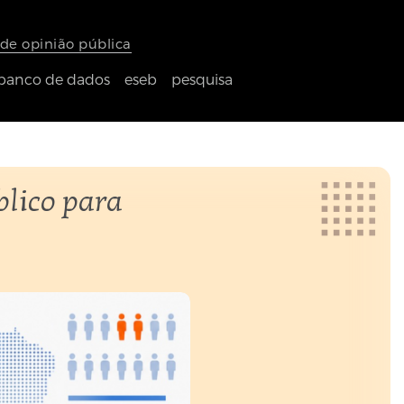
de opinião pública
banco de dados
eseb
pesquisa
lico para