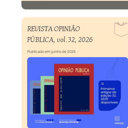
o
conteúdo
deste
destaque
REVISTA OPINIÃO
PÚBLICA, vol. 32, 2026
Publicado em
junho de 2026