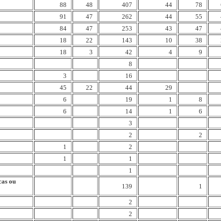
88
48
407
44
78
91
47
262
44
55
84
47
253
43
47
18
22
143
10
38
18
3
42
4
9
8
3
16
45
22
44
29
6
19
1
8
6
14
1
6
3
2
2
1
2
1
1
1
cas ou
139
1
2
2