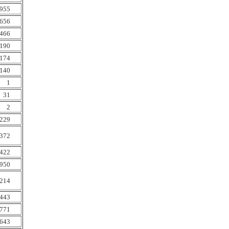
955
656
466
190
174
140
1
31
2
229
372
422
950
214
443
771
643