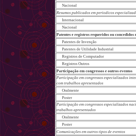
Nacional
Resumos publicados em periodicos especializad
Internacional
Nacional
Patentes e registros requeridos ou concedidos
Patentes de Invenção
Patentes de Utilidade Industrial
Registros de Computador
Registros Outros
Participação em congressos e outros eventos
Participação em congressos especializados int
com trabalhos apresentados
Oralmente
Poster
Participação em congressos especializados nac
trabalhos apresentados
Oralmente
Poster
Comunicações em outros tipos de eventos