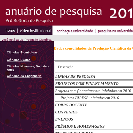
você está aqui: Produção Científica
Dados consolidados da Produção Científica da
Ciências Biomédicas
Ciências Exatas
Ciências Humanas, Sociais e
Descrição
Artes
Ciências da Engenharia
LINHAS DE PESQUISA
PROJETOS COM FINANCIAMENTO
Projetos com financiamento iniciados em 2016
Projetos FAPESP iniciados em 2016
CORPO DOCENTE
CONVÊNIOS
EVENTOS
PRÊMIOS E HOMENAGENS