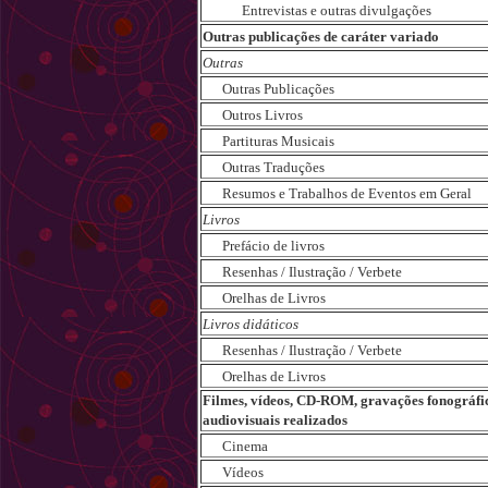
Entrevistas e outras divulgações
Outras publicações de caráter variado
Outras
Outras Publicações
Outros Livros
Partituras Musicais
Outras Traduções
Resumos e Trabalhos de Eventos em Geral
Livros
Prefácio de livros
Resenhas / Ilustração / Verbete
Orelhas de Livros
Livros didáticos
Resenhas / Ilustração / Verbete
Orelhas de Livros
Filmes, vídeos, CD-ROM, gravações fonográfi
audiovisuais realizados
Cinema
Vídeos