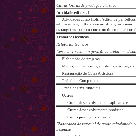
Outras formas de produção artística
Atividade editorial
Atividades como árbitro/editor de periódicos c
educacionais, culturais ou artísticos, nacionais 
estrangeiras, ou como membro do corpo editoria
Trabalhos técnicos
Relatórios técnicos
Desenvolvimento ou geração de trabalhos técni
Elaboração de projetos
Mapas, mapeamentos, aerofotogrametria, etc.
Restauração de Obras Artísticas
Trabalhos Computacionais
Trabalhos multimidiais
Outros
Outros desenvolvimentos aplicativos
Outros desenvolvimento produtos
Outras produções técnicas
Elaboração de material de apoio relacionado 
pesquisa