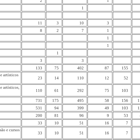
2
1
1
11
3
10
3
8
2
7
1
1
1
1
3
3
133
75
402
87
155
 artísticos
23
14
110
12
52
 artísticos,
110
61
292
75
103
731
175
495
58
156
1
531
94
399
49
103
1
200
81
96
9
53
33
10
51
16
7
são e cursos
33
10
51
16
7