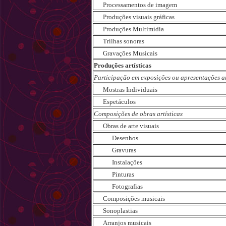
Processamentos de imagem
Produções visuais gráficas
Produções Multimídia
Trilhas sonoras
Gravações Musicais
Produções artísticas
Participação em exposições ou apresentações ar
Mostras Individuais
Espetáculos
Composições de obras artísticas
Obras de arte visuais
Desenhos
Gravuras
Instalações
Pinturas
Fotografias
Composições musicais
Sonoplastias
Arranjos musicais