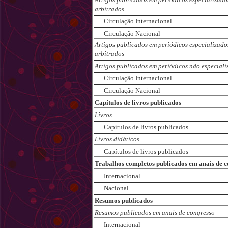
arbitrados
Circulação Internacional
Circulação Nacional
Artigos publicados em periódicos especializado
arbitrados
Artigos publicados em periódicos não especiali
Circulação Internacional
Circulação Nacional
Capítulos de livros publicados
Livros
Capítulos de livros publicados
Livros didáticos
Capítulos de livros publicados
Trabalhos completos publicados em anais de c
Internacional
Nacional
Resumos publicados
Resumos publicados em anais de congresso
Internacional