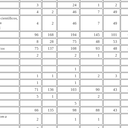
3
24
1
2
4
2
46
7
49
ientíficos,
ou
4
2
46
7
49
l
96
168
194
145
101
8
28
75
48
53
cos
75
137
108
93
48
2
2
1
2
1
1
1
1
2
3
1
1
71
136
103
90
43
5
1
2
5
66
135
98
88
43
com a
2
1
1