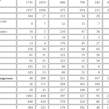
1741
1053
688
708
242
4
1557
1036
475
654
213
3
184
17
213
54
29
s não
8
7
52
13
7
zados
16
5
210
47
30
3
1
34
2
3
13
4
176
45
27
256
54
412
66
65
61
31
323
15
56
61
31
323
15
56
195
23
89
51
9
195
23
89
51
9
ongressos
46
206
521
561
167
1
26
171
294
363
100
20
35
227
198
67
1461
430
397
327
91
2
840
424
378
324
80
2
384
325
179
191
49
1