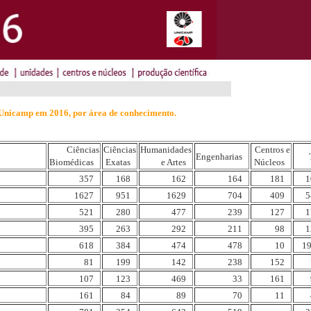
 Unicamp em 2016, por área de conhecimento.
Ciências
Ciências
Humanidades
Centros e
Engenharias
Biomédicas
Exatas
e Artes
Núcleos
357
168
162
164
181
1
1627
951
1629
704
409
5
521
280
477
239
127
1
395
263
292
211
98
1
618
384
474
478
10
19
81
199
142
238
152
107
123
469
33
161
161
84
89
70
11