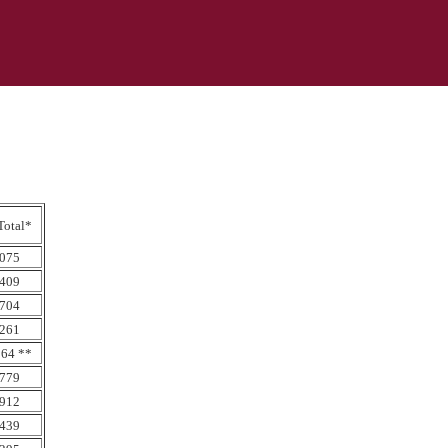
Total*
075
409
704
261
64 **
779
912
439