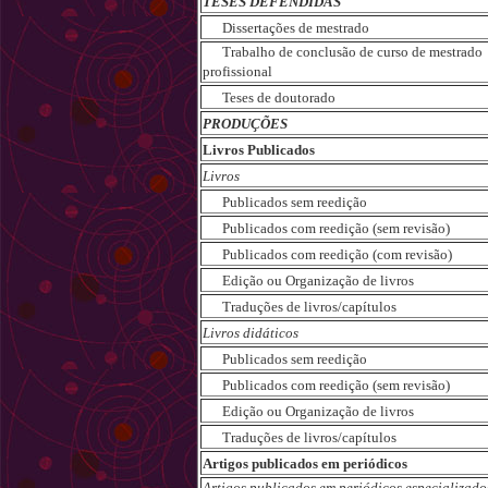
TESES DEFENDIDAS
Dissertações de mestrado
Trabalho de conclusão de curso de mestrado
profissional
Teses de doutorado
PRODUÇÕES
Livros Publicados
Livros
Publicados sem reedição
Publicados com reedição (sem revisão)
Publicados com reedição (com revisão)
Edição ou Organização de livros
Traduções de livros/capítulos
Livros didáticos
Publicados sem reedição
Publicados com reedição (sem revisão)
Edição ou Organização de livros
Traduções de livros/capítulos
Artigos publicados em periódicos
Artigos publicados em periódicos especializado