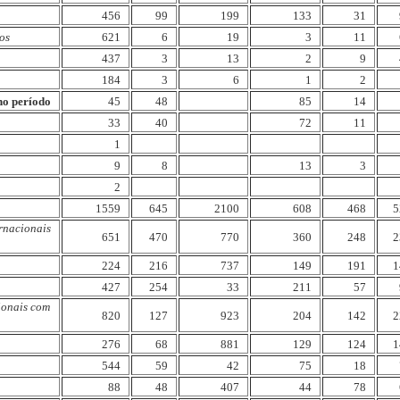
456
99
199
133
31
os
621
6
19
3
11
437
3
13
2
9
184
3
6
1
2
 no período
45
48
85
14
33
40
72
11
1
9
8
13
3
2
1559
645
2100
608
468
5
ernacionais
651
470
770
360
248
2
224
216
737
149
191
1
427
254
33
211
57
ionais com
820
127
923
204
142
2
276
68
881
129
124
1
544
59
42
75
18
88
48
407
44
78