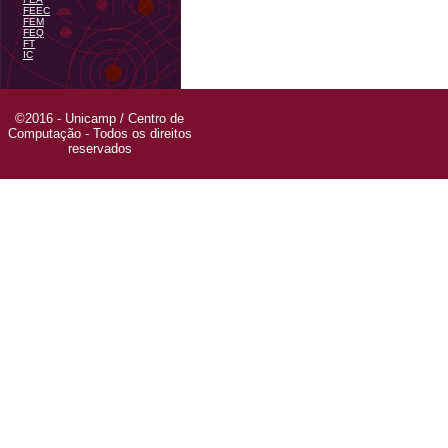
FEEC
FEM
FEQ
FT
IC
©2016 - Unicamp / Centro de
Computação - Todos os direitos
reservados