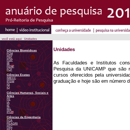
você está aqui: Unidades
Unidades
Ciências Biomédicas
FCM
FEF
FOP
As Faculdades e Institutos con
IB
FENF
Pesquisa da UNICAMP que são re
FCF
cursos oferecidos pela universid
Ciências Exatas
IMECC
graduação e hoje são em número d
IFGW
IG
IQ
Ciências Humanas, Sociais e
Artes
FE
IA
IE
IEL
IFCH
Ciências da Engenharia
FCA
FEAGRI
FEC
FEA