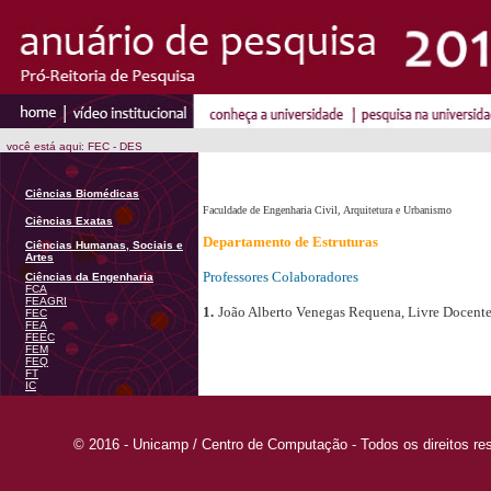
você está aqui: FEC - DES
Ciências Biomédicas
Faculdade de Engenharia Civil, Arquitetura e Urbanismo
Ciências Exatas
Departamento de Estruturas
Ciências Humanas, Sociais e
Artes
Professores Colaboradores
Ciências da Engenharia
FCA
FEAGRI
1.
João Alberto Venegas Requena, Livre Docente
FEC
FEA
FEEC
FEM
FEQ
FT
IC
© 2016 - Unicamp / Centro de Computação - Todos os direitos re