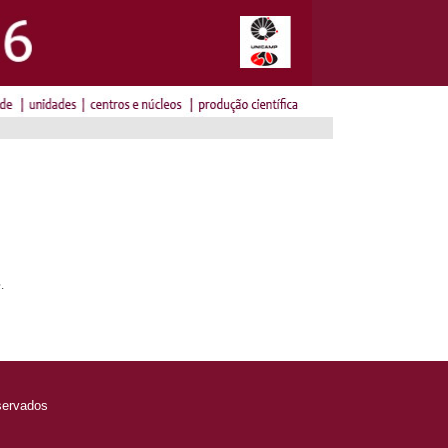
.
servados