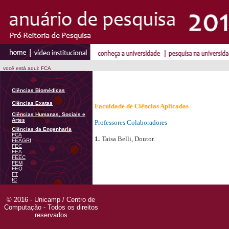
você está aqui: FCA
Ciências Biomédicas
Ciências Exatas
Faculdade de Ciências Aplicadas
Ciências Humanas, Sociais e
Artes
Professores Colaboradores
Ciências da Engenharia
FCA
1.
Taisa Belli, Doutor.
FEAGRI
FEC
FEA
FEEC
FEM
FEQ
FT
IC
© 2016 - Unicamp / Centro de
Computação - Todos os direitos
reservados