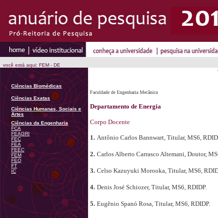
você está aqui: FEM - DE
Ciências Biomédicas
Faculdade de Engenharia Mecânica
Ciências Exatas
Departamento de Energia
Ciências Humanas, Sociais e
Artes
Corpo Docente
Ciências da Engenharia
FCA
FEAGRI
1.
Antônio Carlos Bannwart, Titular, MS6, RDID
FEC
FEA
FEEC
2.
Carlos Alberto Carrasco Altemani, Doutor, M
FEM
FEQ
FT
3.
Celso Kazuyuki Morooka, Titular, MS6, RDID
IC
4.
Denis José Schiozer, Titular, MS6, RDIDP.
5.
Eugênio Spanó Rosa, Titular, MS6, RDIDP.