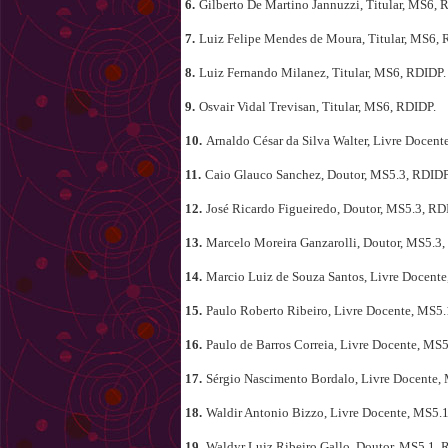
6.
Gilberto De Martino Jannuzzi, Titular, MS6, 
7.
Luiz Felipe Mendes de Moura, Titular, MS6, 
8.
Luiz Fernando Milanez, Titular, MS6, RDIDP.
9.
Osvair Vidal Trevisan, Titular, MS6, RDIDP.
10.
Arnaldo César da Silva Walter, Livre Docent
11.
Caio Glauco Sanchez, Doutor, MS5.3, RDIDP
12.
José Ricardo Figueiredo, Doutor, MS5.3, RD
13.
Marcelo Moreira Ganzarolli, Doutor, MS5.3,
14.
Marcio Luiz de Souza Santos, Livre Docent
15.
Paulo Roberto Ribeiro, Livre Docente, MS5.
16.
Paulo de Barros Correia, Livre Docente, MS
17.
Sérgio Nascimento Bordalo, Livre Docente,
18.
Waldir Antonio Bizzo, Livre Docente, MS5.
19.
Waldyr Luiz Ribeiro Gallo, Doutor, MS5.1, 