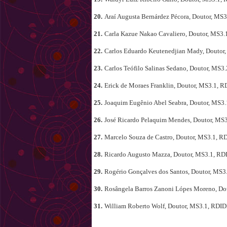
20.
Araí Augusta Bernárdez Pécora, Doutor, MS3
21.
Carla Kazue Nakao Cavaliero, Doutor, MS3.
22.
Carlos Eduardo Keutenedjian Mady, Doutor
23.
Carlos Teófilo Salinas Sedano, Doutor, MS3
24.
Erick de Moraes Franklin, Doutor, MS3.1, R
25.
Joaquim Eugênio Abel Seabra, Doutor, MS3.
26.
José Ricardo Pelaquim Mendes, Doutor, MS3
27.
Marcelo Souza de Castro, Doutor, MS3.1, R
28.
Ricardo Augusto Mazza, Doutor, MS3.1, RD
29.
Rogério Gonçalves dos Santos, Doutor, MS3
30.
Rosângela Barros Zanoni Lópes Moreno, Do
31.
William Roberto Wolf, Doutor, MS3.1, RDID