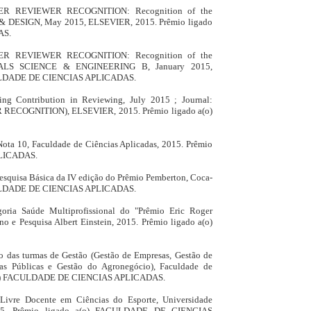
ER REVIEWER RECOGNITION: Recognition of the
 & DESIGN, May 2015, ELSEVIER, 2015. Prêmio ligado
AS.
ER REVIEWER RECOGNITION: Recognition of the
IALS SCIENCE & ENGINEERING B, January 2015,
CULDADE DE CIENCIAS APLICADAS.
ing Contribution in Reviewing, July 2015 ; Journal:
 RECOGNITION), ELSEVIER, 2015. Prêmio ligado a(o)
ta 10, Faculdade de Ciências Aplicadas, 2015. Prêmio
PLICADAS.
 Pesquisa Básica da IV edição do Prêmio Pemberton, Coca-
FACULDADE DE CIENCIAS APLICADAS.
goria Saúde Multiprofissional do "Prêmio Eric Roger
ino e Pesquisa Albert Einstein, 2015. Prêmio ligado a(o)
o das turmas de Gestão (Gestão de Empresas, Gestão de
cas Públicas e Gestão do Agronegócio), Faculdade de
o a(o) FACULDADE DE CIENCIAS APLICADAS.
,
Livre Docente em Ciências do Esporte, Universidade
15. Prêmio ligado a(o) FACULDADE DE CIENCIAS