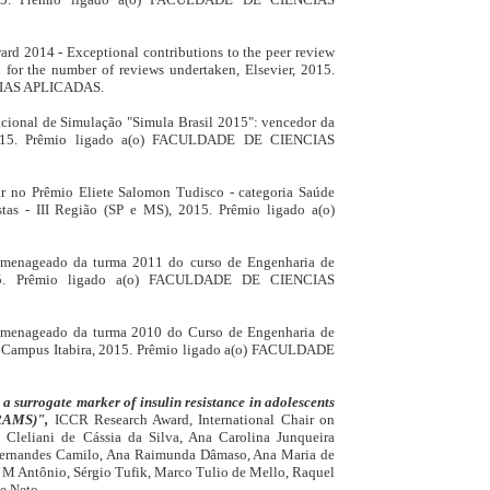
rd 2014 - Exceptional contributions to the peer review
 for the number of reviews undertaken, Elsevier, 2015.
CIAS APLICADAS.
cional de Simulação "Simula Brasil 2015": vencedor da
 2015. Prêmio ligado a(o) FACULDADE DE CIENCIAS
gar no Prêmio Eliete Salomon Tudisco - categoria Saúde
tas - III Região (SP e MS), 2015. Prêmio ligado a(o)
omenageado da turma 2011 do curso de Engenharia de
2015. Prêmio ligado a(o) FACULDADE DE CIENCIAS
omenageado da turma 2010 do Curso de Engenharia de
á - Campus Itabira, 2015. Prêmio ligado a(o) FACULDADE
a surrogate marker of insulin resistance in adolescents
BRAMS)",
ICCR Research Award, International Chair on
: Cleliani de Cássia da Silva, Ana Carolina Junqueira
Fernandes Camilo, Ana Raimunda Dâmaso, Ana Maria de
 M Antônio, Sérgio Tufik, Marco Tulio de Mello, Raquel
e Neto.