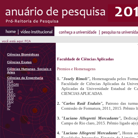
você está aqui: FCA
Ciências Biomédicas
Faculdade de Ciências Aplicadas
Ciências Exatas
Premios e Homenagens
Ciências Humanas, Sociais e
Artes
Ciências da Engenharia
1.
"Josely Rimoli",
Homenageada pelos Forman
FCA
Faculdade de Ciências Aplicadas da Unive
FEAGRI
FEC
Aplicadas da Universidade Estadual de 
FEA
CIENCIAS APLICADAS.
FEEC
FEM
FEQ
2.
"Carlos Raúl Etulain",
Patrono das turm
FT
Comissão de Formatura, 2011, 2015. Prêm
IC
3.
"Luciano Allegretti Mercadante",
Dedicaç
Campo de Rio claro, 2015. Prêmio ligado
4.
"Luciano Allegretti Mercadante",
Honra ao
Faculdades Integradas Einstein de Limei