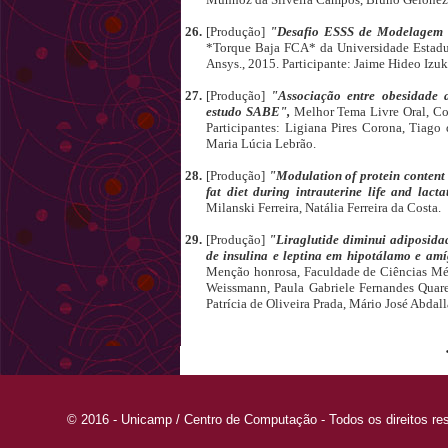
26.
[Produção]
"Desafio ESSS de Modelagem 
*Torque Baja FCA* da Universidade Estadu
Ansys., 2015. Participante: Jaime Hideo Izuk
27.
[Produção]
"Associação entre obesidade 
estudo SABE",
Melhor Tema Livre Oral, Co
Participantes: Ligiana Pires Corona, Tiago
Maria Lúcia Lebrão.
28.
[Produção]
"Modulation of protein content 
fat diet during intrauterine life and lact
Milanski Ferreira, Natália Ferreira da Costa.
29.
[Produção]
"Liraglutide diminui adiposida
de insulina e leptina em hipotálamo e amí
Menção honrosa, Faculdade de Ciências Méd
Weissmann, Paula Gabriele Fernandes Quare
Patrícia de Oliveira Prada, Mário José Abdall
© 2016 - Unicamp / Centro de Computação - Todos os direitos re