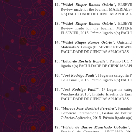
12.
"Wislei Riuper Ramos Osório",
ELSEVI
Review made for the Journal: MATERIALS
a(o) FACULDADE DE CIENCIAS APLICAD
13.
"Wislei Riuper Ramos Osório",
ELSEVI
Review made for the Journal: MATER
ELSEVIER, 2015. Prêmio ligado a(o) FA
14.
"Wislei Riuper Ramos Osório",
Outstand
Materials & Design (ELSEVIER REVIEWER
FACULDADE DE CIENCIAS APLICADAS.
15.
"Eduardo Rochete Ropelle",
Prêmio TCC No
ligado a(o) FACULDADE DE CIENCIAS A
16.
"José Rodrigo Pauli",
I lugar na categoria
Cola Brasil, 2015. Prêmio ligado a(o) 
17.
"José Rodrigo Pauli",
1º Lugar na cate
Wroclawski 2015", Intituto Israelita de Ens
FACULDADE DE CIENCIAS APLICADAS.
18.
"Marcos José Barbieri Ferreira",
Paraninf
Comércio Internacional, Gestão de Políti
Ciências Aplicadas, 2015. Prêmio ligad
19.
"Fúlvia de Barros Manchado Gobatto"
Estadual de Campinas - UNICAMP, 20