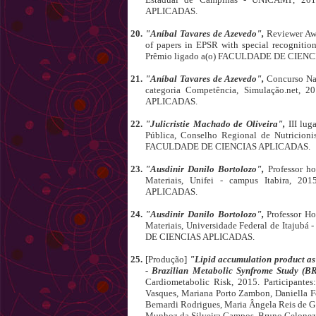
APLICADAS.
20.
"Aníbal Tavares de Azevedo",
Reviewer Awa
of papers in EPSR with special recognition
Prêmio ligado a(o) FACULDADE DE CIEN
21.
"Aníbal Tavares de Azevedo",
Concurso Na
categoria Competência, Simulação.net,
APLICADAS.
22.
"Julicristie Machado de Oliveira",
III lu
Pública, Conselho Regional de Nutricionis
FACULDADE DE CIENCIAS APLICADAS.
23.
"Ausdinir Danilo Bortolozo",
Professor h
Materiais, Unifei - campus Itabira, 
APLICADAS.
24.
"Ausdinir Danilo Bortolozo",
Professor H
Materiais, Universidade Federal de Itajub
DE CIENCIAS APLICADAS.
25.
[Produção]
"Lipid accumulation product as 
- Brazilian Metabolic Synfrome Study (
Cardiometabolic Risk, 2015. Participantes
Vasques, Mariana Porto Zambon, Daniella 
Bernardi Rodrigues, Maria Ângela Reis de G
Munhoz da Silveira Campos, Bruno Gelonez