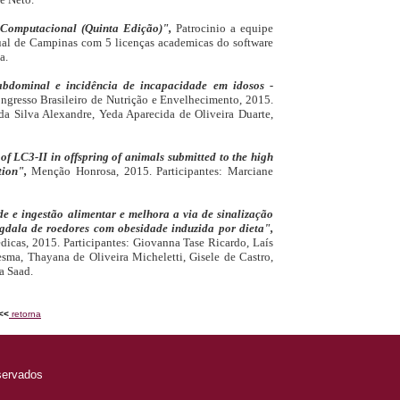
Computacional (Quinta Edição)",
Patrocinio a equipe
al de Campinas com 5 licenças academicas do software
a.
abdominal e incidência de incapacidade em idosos -
ngresso Brasileiro de Nutrição e Envelhecimento, 2015.
 da Silva Alexandre, Yeda Aparecida de Oliveira Duarte,
of LC3-II in offspring of animals submitted to the high
ation",
Menção Honrosa, 2015. Participantes: Marciane
de e ingestão alimentar e melhora a via de sinalização
gdala de roedores com obesidade induzida por dieta",
icas, 2015. Participantes: Giovanna Tase Ricardo, Laís
sma, Thayana de Oliveira Micheletti, Gisele de Castro,
a Saad.
<<
retorna
servados