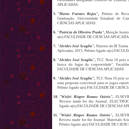
APLICADAS.
5.
"Marta Fuentes Rojas",
Prêmio de Reco
Graduação, Universidade Estadual de C
CIENCIAS APLICADAS.
6.
"Patrícia de Oliveira Prada",
Menção honros
a(o) FACULDADE DE CIENCIAS APLICADA
7.
"Alcides José Scaglia",
Patrono da III Turma
Aplicadas, 2015. Prêmio ligado a(o) FAC
8.
"Alcides José Scaglia",
TCC Nota 10 pela or
busca do lugar da corporeidade", Faculda
FACULDADE DE CIENCIAS APLICADAS.
9.
"Alcides José Scaglia",
TCC Nota 10 pela or
uma proposta conceitual para os jogos esport
Prêmio ligado a(o) FACULDADE DE CIENC
10.
"Wislei Riuper Ramos Osório",
ELSEVI
Review made for the Journal: ELECTRO
ligado a(o) FACULDADE DE CIENCIAS A
11.
"Wislei Riuper Ramos Osório",
ELSEVI
Review made for the Journal: Materials Sc
Prêmio ligado a(o) FACULDADE DE CIEN