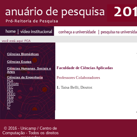
você está aqui: FCA
Ciências Biomédicas
Ciências Exatas
Faculdade de Ciências Aplicadas
Ciências Humanas, Sociais e
Artes
Professores Colaboradores
Ciências da Engenharia
FCA
FEAGRI
1.
Taisa Belli, Doutor.
FEC
FEA
FEEC
FEM
FEQ
FT
IC
© 2016 - Unicamp / Centro de
Computação - Todos os direitos