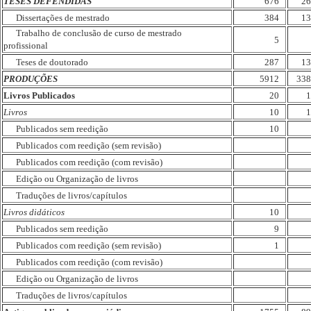
TESES DEFENDIDAS
676
26
Dissertações de mestrado
384
13
Trabalho de conclusão de curso de mestrado
5
profissional
Teses de doutorado
287
13
PRODUÇÕES
5912
338
Livros Publicados
20
1
Livros
10
1
Publicados sem reedição
10
Publicados com reedição (sem revisão)
Publicados com reedição (com revisão)
Edição ou Organização de livros
Traduções de livros/capítulos
Livros didáticos
10
Publicados sem reedição
9
Publicados com reedição (sem revisão)
1
Publicados com reedição (com revisão)
Edição ou Organização de livros
Traduções de livros/capítulos