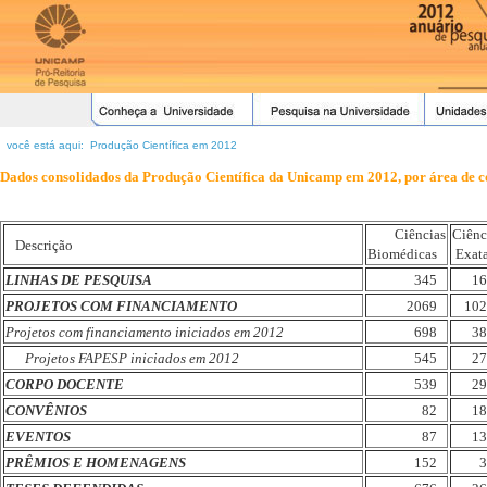
você está aqui: Produção Científica em 2012
Dados consolidados da Produção Científica da Unicamp em 2012, por área de 
Ciências
Ciênc
Descrição
Biomédicas
Exat
LINHAS DE PESQUISA
345
16
PROJETOS COM FINANCIAMENTO
2069
102
Projetos com financiamento iniciados em 2012
698
38
Projetos FAPESP iniciados em 2012
545
27
CORPO DOCENTE
539
29
CONVÊNIOS
82
18
EVENTOS
87
13
PRÊMIOS E HOMENAGENS
152
3