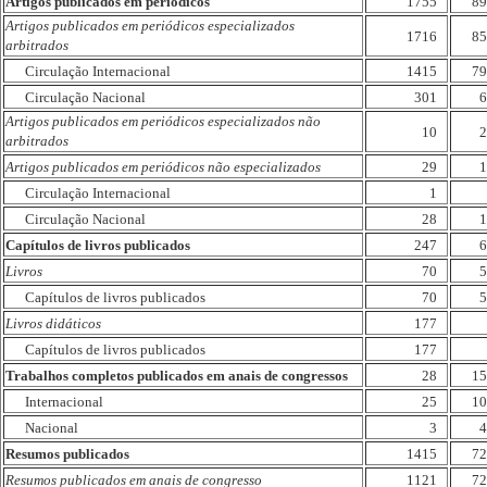
Artigos publicados em periódicos
1755
89
Artigos publicados em periódicos especializados
1716
85
arbitrados
Circulação Internacional
1415
79
Circulação Nacional
301
6
Artigos publicados em periódicos especializados não
10
2
arbitrados
Artigos publicados em periódicos não especializados
29
1
Circulação Internacional
1
Circulação Nacional
28
1
Capítulos de livros publicados
247
6
Livros
70
5
Capítulos de livros publicados
70
5
Livros didáticos
177
Capítulos de livros publicados
177
Trabalhos completos publicados em anais de congressos
28
15
Internacional
25
10
Nacional
3
4
Resumos publicados
1415
72
Resumos publicados em anais de congresso
1121
72