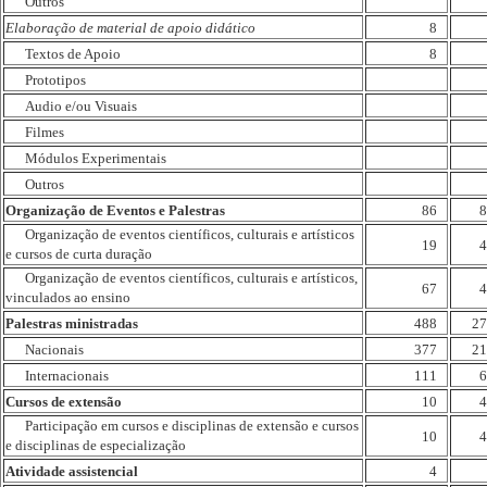
Outros
Elaboração de material de apoio didático
8
Textos de Apoio
8
Prototipos
Audio e/ou Visuais
Filmes
Módulos Experimentais
Outros
Organização de Eventos e Palestras
86
8
Organização de eventos científicos, culturais e artísticos
19
4
e cursos de curta duração
Organização de eventos científicos, culturais e artísticos,
67
4
vinculados ao ensino
Palestras ministradas
488
27
Nacionais
377
21
Internacionais
111
6
Cursos de extensão
10
4
Participação em cursos e disciplinas de extensão e cursos
10
4
e disciplinas de especialização
Atividade assistencial
4