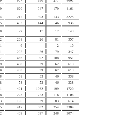
9
907
990
277
4661
9
620
947
179
4161
4
217
803
133
3225
5
403
144
46
936
8
79
17
17
143
2
208
26
81
357
1
6
2
10
1
202
26
79
347
7
466
92
108
951
9
408
39
62
613
9
408
39
62
613
8
58
53
46
338
8
58
53
46
338
1
421
1062
199
1720
8
225
723
116
1106
3
196
339
83
614
5
417
602
254
3384
2
409
597
248
3074