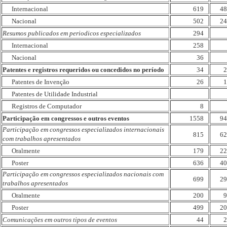
Internacional
619
48
Nacional
502
24
Resumos publicados em periodicos especializados
294
Internacional
258
Nacional
36
Patentes e registros requeridos ou concedidos no período
34
2
Patentes de Invenção
26
1
Patentes de Utilidade Industrial
Registros de Computador
8
Participação em congressos e outros eventos
1558
94
Participação em congressos especializados internacionais
815
62
com trabalhos apresentados
Oralmente
179
22
Poster
636
40
Participação em congressos especializados nacionais com
699
29
trabalhos apresentados
Oralmente
200
9
Poster
499
20
Comunicações em outros tipos de eventos
44
2