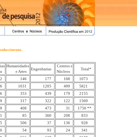
conhecimento.
ias
Humanidades
Centros e
Engenharias
Total*
as
e Artes
Núcleos
2
146
177
168
1073
6
1031
1205
499
5821
6
353
439
179
2155
9
317
322
122
1569
9
408
473
31
1750 **
1
85
360
208
833
5
506
37
136
928
0
54
93
24
341