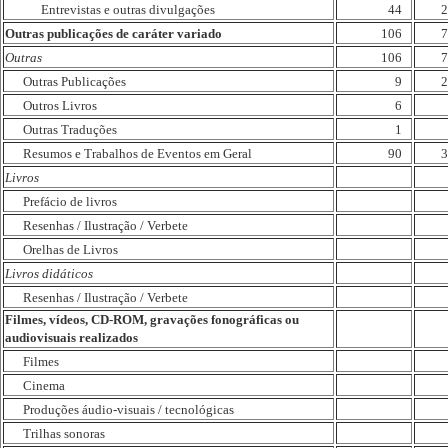
Entrevistas e outras divulgações
44
2
Outras publicações de caráter variado
106
7
Outras
106
7
Outras Publicações
9
2
Outros Livros
6
Outras Traduções
1
Resumos e Trabalhos de Eventos em Geral
90
3
Livros
Prefácio de livros
Resenhas / Ilustração / Verbete
Orelhas de Livros
Livros didáticos
Resenhas / Ilustração / Verbete
Filmes, vídeos, CD-ROM, gravações fonográficas ou
audiovisuais realizados
Filmes
Cinema
Produções áudio-visuais / tecnológicas
Trilhas sonoras