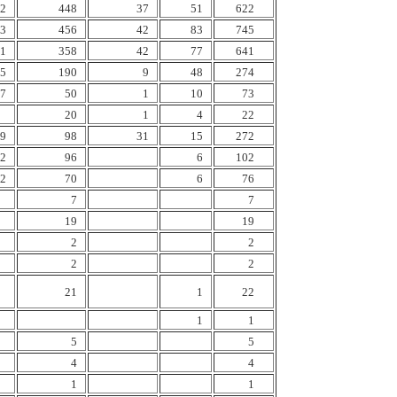
2
448
37
51
622
3
456
42
83
745
1
358
42
77
641
5
190
9
48
274
7
50
1
10
73
20
1
4
22
9
98
31
15
272
2
96
6
102
2
70
6
76
7
7
19
19
2
2
2
2
21
1
22
1
1
5
5
4
4
1
1