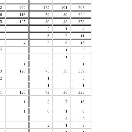
2
266
175
101
707
6
113
70
39
244
5
125
89
42
378
2
1
4
6
3
11
4
3
6
15
2
1
3
3
1
5
1
1
3
120
75
30
339
2
1
3
1
1
1
120
73
30
335
1
8
7
16
1
6
1
8
4
4
2
1
3