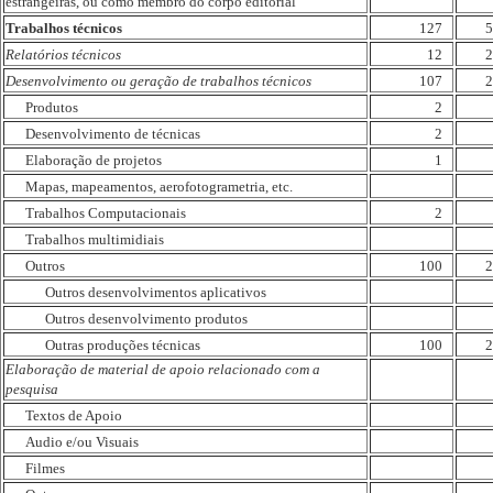
estrangeiras, ou como membro do corpo editorial
Trabalhos técnicos
127
5
Relatórios técnicos
12
2
Desenvolvimento ou geração de trabalhos técnicos
107
2
Produtos
2
Desenvolvimento de técnicas
2
Elaboração de projetos
1
Mapas, mapeamentos, aerofotogrametria, etc.
Trabalhos Computacionais
2
Trabalhos multimidiais
Outros
100
2
Outros desenvolvimentos aplicativos
Outros desenvolvimento produtos
Outras produções técnicas
100
2
Elaboração de material de apoio relacionado com a
pesquisa
Textos de Apoio
Audio e/ou Visuais
Filmes