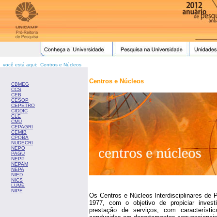
você está aqui: Centros e Núcleos
Centros e Núcleos
CBMEG
CCS
CEB
CESOP
CEPETRO
CIDDIC
CLE
CMU
CEPAGRI
CEMIB
CPQBA
NUDECRI
NEPO
PAGU
NEPP
NEPAM
NEPA
NIED
NICS
LUME
NIPE
Os Centros e Núcleos Interdisciplinares de 
1977, com o objetivo de propiciar investig
prestação de serviços, com característic