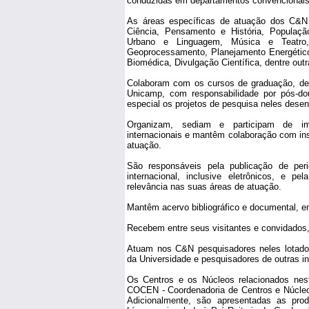
conduzidas em departamentos convencionais
As áreas específicas de atuação dos C&N 
Ciência, Pensamento e História, Populaç
Urbano e Linguagem, Música e Teatro, N
Geoprocessamento, Planejamento Energético
Biomédica, Divulgação Científica, dentre outr
Colaboram com os cursos de graduação, de 
Unicamp, com responsabilidade por pós-do
especial os projetos de pesquisa neles desen
Organizam, sediam e participam de imp
internacionais e mantêm colaboração com inst
atuação.
São responsáveis pela publicação de peri
internacional, inclusive eletrônicos, e p
relevância nas suas áreas de atuação.
Mantêm acervo bibliográfico e documental, e
Recebem entre seus visitantes e convidados,
Atuam nos C&N pesquisadores neles lotado
da Universidade e pesquisadores de outras ins
Os Centros e os Núcleos relacionados nes
COCEN - Coordenadoria de Centros e Núcleo
Adicionalmente, são apresentadas as pr