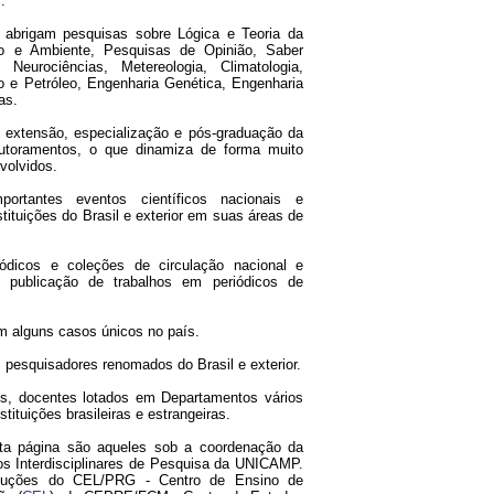
.
abrigam pesquisas sobre Lógica e Teoria da
ão e Ambiente, Pesquisas de Opinião, Saber
eurociências, Metereologia, Climatologia,
 e Petróleo, Engenharia Genética, Engenharia
as.
extensão, especialização e pós-graduação da
utoramentos, o que dinamiza de forma muito
volvidos.
ortantes eventos científicos nacionais e
ituições do Brasil e exterior em suas áreas de
ódicos e coleções de circulação nacional e
ela publicação de trabalhos em periódicos de
m alguns casos únicos no país.
 pesquisadores renomados do Brasil e exterior.
s, docentes lotados em Departamentos vários
tituições brasileiras e estrangeiras.
ta página são aqueles sob a coordenação da
s Interdisciplinares de Pesquisa da UNICAMP.
oduções do CEL/PRG - Centro de Ensino de