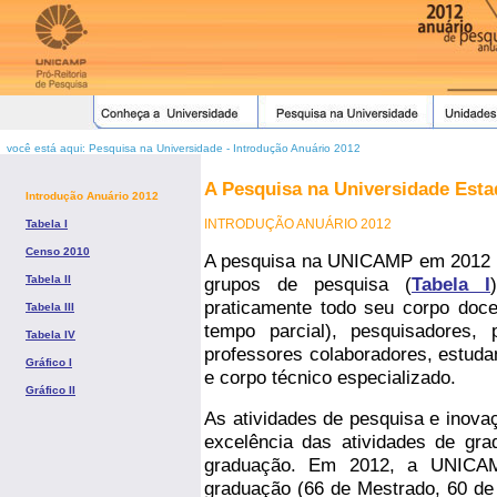
você está aqui: Pesquisa na Universidade - Introdução Anuário 2012
A Pesquisa na Universidade Est
Introdução Anuário 2012
INTRODUÇÃO ANUÁRIO 2012
Tabela I
Censo 2010
A pesquisa na UNICAMP em 2012 e
Tabela II
grupos de pesquisa (
Tabela I
praticamente todo seu corpo doc
Tabela III
tempo parcial), pesquisadores, 
Tabela IV
professores colaboradores, estud
Gráfico I
e corpo técnico especializado.
Gráfico II
As atividades de pesquisa e inova
excelência das atividades de gra
graduação. Em 2012, a UNICAM
graduação (66 de Mestrado, 60 de