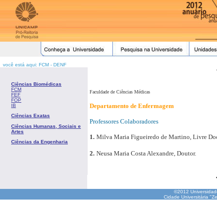
você está aqui: FCM - DENF
Ciências Biomédicas
FCM
Faculdade de Ciências Médicas
FEF
FOP
Departamento de Enfermagem
IB
Ciências Exatas
Professores Colaboradores
Ciências Humanas, Sociais e
Artes
1.
Milva Maria Figueiredo de Martino, Livre Do
Ciências da Engenharia
2.
Neusa Maria Costa Alexandre, Doutor.
©2012 Universida
Cidade Universitária "Z