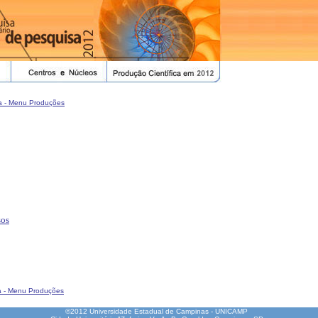
a - Menu Produções
sos
a - Menu Produções
©2012 Universidade Estadual de Campinas - UNICAMP