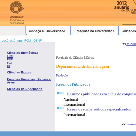
você está aqui: FCM - DENF
<<
retorn
Ciências Biomédicas
FCM
Faculdade de Ciências Médicas
FEF
FOP
Departamento de Enfermagem
IB
Ciências Exatas
Produções
Ciências Humanas, Sociais e
Artes
Resumos Publicados
Ciências da Engenharia
Resumos publicados em anais de congres
Nacional
Internacional
Resumos em periódicos especializados
Internacional
<<
retorn