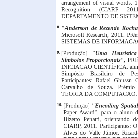
arrangement of visual words, 1
Recognition (CIARP 201
DEPARTAMENTO DE SISTE
8.
"Anderson de Rezende Roch
Microsoft Research, 2011. 
SISTEMAS DE INFORMACA
9.
[Produção]
"Uma Heurístic
Símbolos Proporcionais",
PR
INICIAÇÃO CIENTÍFICA, aluno f
Simpósio Brasileiro de Pe
Participantes: Rafael Ghussn
Carvalho de Souza. Prêm
TEORIA DA COMPUTACAO.
10.
[Produção]
"Encoding Spatial
Paper Award", para o aluno 
Bizetto Penatti, orientando d
CIARP, 2011. Participantes: O
Alves do Valle Júnior, Ricard