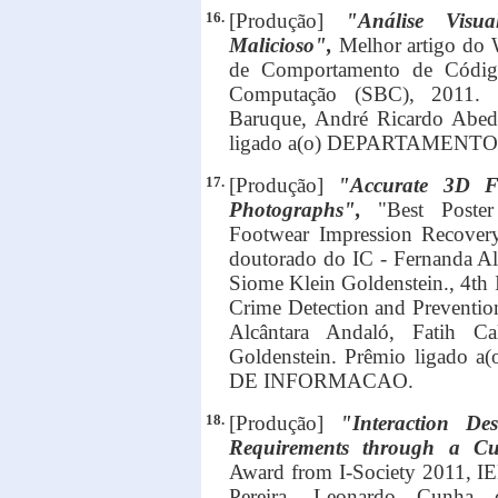
16.
[Produção]
"Análise Vis
Malicioso",
Melhor artigo do
de Comportamento de Código 
Computação (SBC), 2011. Pa
Baruque, André Ricardo Abed
ligado a(o) DEPARTAMEN
17.
[Produção]
"Accurate 3D F
Photographs",
"Best Poste
Footwear Impression Recover
doutorado do IC - Fernanda Alc
Siome Klein Goldenstein., 4th 
Crime Detection and Prevention
Alcântara Andaló, Fatih Ca
Goldenstein. Prêmio liga
DE INFORMACAO.
18.
[Produção]
"Interaction De
Requirements through a Cul
Award from I-Society 2011, IE
Pereira, Leonardo Cunha 