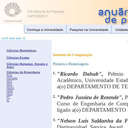
você está aqui: IC
Ciências Biomédicas
Instituto de Computação
Ciências Exatas
Premios e Homenagens
Ciências Humanas, Sociais e
Artes
Ciências da Engenharia
1.
"Ricardo Dahab",
Prêmio 
FCA
FEAGRI
Acadêmico, Universidade Estad
FEC
FEA
a(o) DEPARTAMENTO DE T
FEEC
FEM
FEQ
2.
"Pedro Jussieu de Rezende",
P
FT
IC
Curso de Engenharia de Com
ligado a(o) DEPARTAMENT
3.
"Nelson Luís Saldanha da 
Distinguished Service Award,