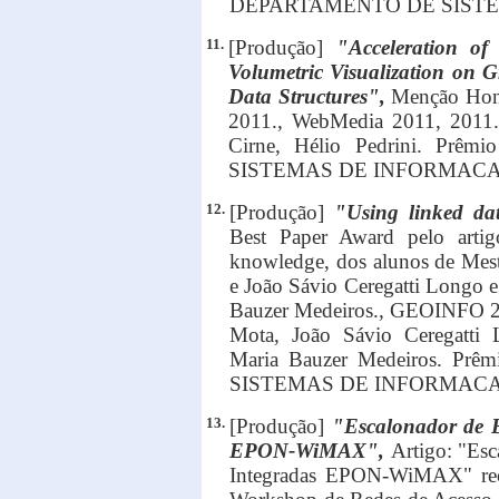
DEPARTAMENTO DE SIST
11.
[Produção]
"Acceleration o
Volumetric Visualization on G
Data Structures",
Menção Honr
2011., WebMedia 2011, 2011. 
Cirne, Hélio Pedrini. Pr
SISTEMAS DE INFORMACA
12.
[Produção]
"Using linked da
Best Paper Award pelo artig
knowledge, dos alunos de Mes
e João Sávio Ceregatti Longo e
Bauzer Medeiros., GEOINFO 201
Mota, João Sávio Ceregatti 
Maria Bauzer Medeiros. Pr
SISTEMAS DE INFORMACA
13.
[Produção]
"Escalonador de 
EPON-WiMAX",
Artigo: "Es
Integradas EPON-WiMAX" rec