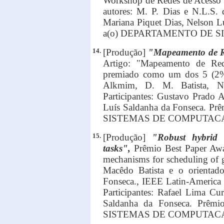
Workshop de Redes de Acess
autores: M. P. Dias e N.L.S. 
Mariana Piquet Dias, Nelson L
a(o) DEPARTAMENTO DE 
14.
[Produção]
"Mapeamento de Re
Artigo: "Mapeamento de Red
premiado como um dos 5 (2%
Alkmim, D. M. Batista, N
Participantes: Gustavo Prado 
Luís Saldanha da Fonseca. 
SISTEMAS DE COMPUTAC
15.
[Produção]
"Robust hybrid 
tasks",
Prêmio Best Paper Awar
mechanisms for scheduling of g
Macêdo Batista e o orientad
Fonseca., IEEE Latin-America
Participantes: Rafael Lima Cu
Saldanha da Fonseca. Prê
SISTEMAS DE COMPUTAC