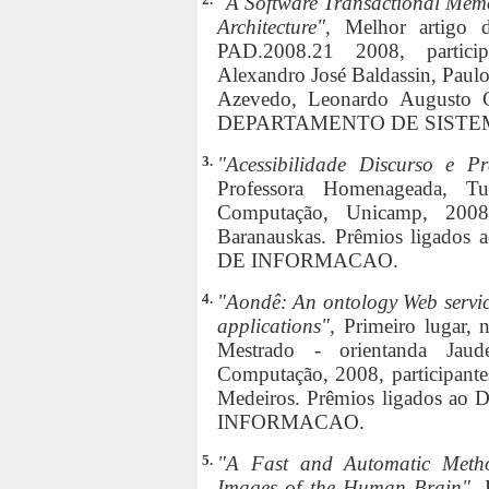
"A Software Transactional Memo
Architecture",
Melhor artigo 
PAD.2008.21 2008, participa
Alexandro José Baldassin, Paul
Azevedo, Leonardo Augusto G
DEPARTAMENTO DE SISTE
3.
"Acessibilidade Discurso e Pr
Professora Homenageada, T
Computação, Unicamp, 2008, 
Baranauskas. Prêmios liga
DE INFORMACAO.
4.
"Aondê: An ontology Web service 
applications",
Primeiro lugar,
Mestrado - orientanda Jaude
Computação, 2008, participante
Medeiros. Prêmios ligados
INFORMACAO.
5.
"A Fast and Automatic Meth
Images of the Human Brain",