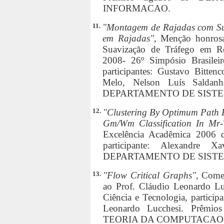
INFORMACAO.
11.
"Montagem de Rajadas com Su
em Rajadas",
Menção honrosa
Suavização de Tráfego em R
2008- 26º Simpósio Brasilei
participantes: Gustavo Bitten
Melo, Nelson Luís Saldanh
DEPARTAMENTO DE SIST
12.
"Clustering By Optimum Path F
Gm/Wm Classification In Mr
Excelência Acadêmica 2006
participante: Alexandre X
DEPARTAMENTO DE SIST
13.
"Flow Critical Graphs",
Comen
ao Prof. Cláudio Leonardo Lu
Ciência e Tecnologia, particip
Leonardo Lucchesi. Prêm
TEORIA DA COMPUTACAO