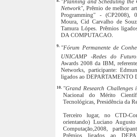
8.
"Planning and Scheduling the O
Network",
Prêmio de melhor art
Programming" - (CP2008), 09/
Moura, Cid Carvalho de Souz
Tamura Lópes. Prêmios li
DA COMPUTACAO.
9.
"Fórum Permanente de Conhec
UNICAMP -Redes do Futuro:
Awards 2008 da IBM, referente
Networks, participante: Edm
ligados ao DEPARTAMENT
10.
"Grand Research Challenges i
Nacional do Mérito Científ
Tecnológicas, Presidência da R
Terceiro lugar, no CTD-Co
orientando) Luciano Augusto 
Computação,2008, participa
Prêmios ligados ao D