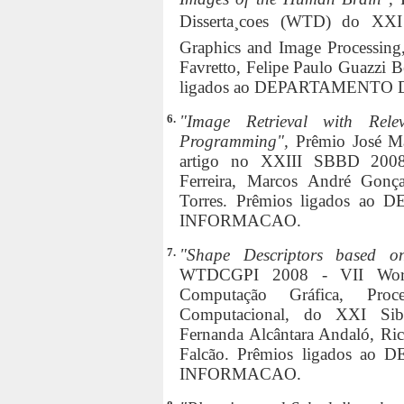
Disserta¸coes (WTD) do XX
Graphics and Image Processing,
Favretto, Felipe Paulo Guazzi 
ligados ao DEPARTAMENTO
6.
"Image Retrieval with Rel
Programming",
Prêmio José M
artigo no XXIII SBBD 2008, 
Ferreira, Marcos André Gonç
Torres. Prêmios ligados 
INFORMACAO.
7.
"Shape Descriptors based o
WTDCGPI 2008 - VII Works
Computação Gráfica, Pro
Computacional, do XXI Sibig
Fernanda Alcântara Andaló, Ric
Falcão. Prêmios ligados 
INFORMACAO.