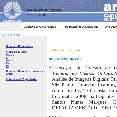
você está aqui: IC
Ciências Biomédicas
Instituto de Computação
Ciências Exatas
IMECC
IC
Premios e Homenagens
IFGW
IG
IQ
1.
"Detecção de Colisão de Ob
Ciências Humanas, Sociais e
Treinamento Médico Utiliza
Artes
Análise de Imagens Digitais: Pri
Ciências da Engenharia
São Paulo: Thomson Learning E
como um dos 10 finalistas na c
Informática,2008, participante
Santos Nunes Marques, Hé
DEPARTAMENTO DE SISTE
2.