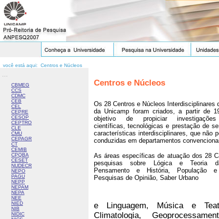
você está aqui: Centros e Núcleos
...
Centros e Núcleos
CBMEG
CCS
CDMC
CEB
Os 28 Centros e Núcleos Interdisciplinares
CEL
da Unicamp foram criados, a partir de 
CEPRE
CESOP
objetivo de propiciar investigações 
CEPTRO
científicas, tecnológicas e prestação de s
CLE
características interdisciplinares, que não 
CMU
CEPAGR
conduzidas em departamentos convenciona
CT
CEMIB
CPQBA
As áreas específicas de atuação dos 28 
CESET
pesquisas sobre Lógica e Teoria d
NUDECR
Pensamento e História, População e
NEPO
PAGU
Pesquisas de Opinião,
Saber
Urbano
NEPP
NEPAM
NEPA
NEE
NIED
e Linguagem,
Música e Teatr
NIB
Climatologia, Geoprocessame
NIDIC