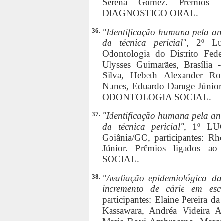
Serena Goméz. Prêmio
DIAGNOSTICO ORAL.
36.
"Identificação humana pela anál
da técnica pericial",
2º Lu
Odontologia do Distrito Fed
Ulysses Guimarães, Brasília 
Silva, Hebeth Alexander R
Nunes, Eduardo Daruge Júni
ODONTOLOGIA SOCIAL.
37.
"Identificação humana pela anál
da técnica pericial",
1º LU
Goiânia/GO, participantes: R
Júnior. Prêmios ligad
SOCIAL.
38.
"Avaliação epidemiológica da
incremento de cárie em esc
participantes: Elaine Pereira d
Kassawara, Andréa Videira As