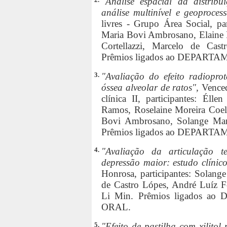
"Análise espacial da distrib
análise multinível e geoproces
livres - Grupo Área Social, par
Maria Bovi Ambrosano, Elaine Pe
Cortellazzi, Marcelo de Cast
Prêmios ligados ao DEPA
3.
"Avaliação do efeito radiopro
óssea alveolar de ratos",
Venced
clínica II, participantes: Él
Ramos, Roselaine Moreira Coel
Bovi Ambrosano, Solange Mari
Prêmios ligados ao DEPAR
4.
"Avaliação da articulação 
depressão maior: estudo clínic
Honrosa, participantes: Solang
de Castro Lópes, André Luíz Fe
Li Min. Prêmios ligados
ORAL.
5.
"Efeito de pastilha com xilitol