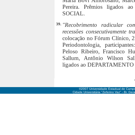
Maria Bovi Ambrosano, Marce
Pereira. Prêmios ligad
SOCIAL.
39.
"Recobrimento radicular com
recessões consecutivamente tr
colocação no Fórum Clínico, 2
Periodontologia, participant
Peloso Ribeiro, Francisco Hu
Sallum, Antônio Wilson Sal
ligados ao DEPARTAMENT
©2007 Universidade Estadual de Camp
Cidade Universitária "Zeferino Vaz" - Br. Ge