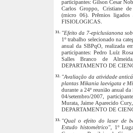
participantes: Gilson Cesar No
Carlos Groppo, Cristiane de
(micro 06). Prêmios lig
FISIOLOGICAS.
31.
"Efeito da 7-epiclusianona sobr
1º trabalho selecionado na cate
anual da SBPqO, realizada em
participantes: Pedro Luíz Ro
Salles Branco de Almeid
DEPARTAMENTO DE CIENC
32.
"Avaliação da atividade anticá
plantas Mikania laevigata e M
durante a 24ª reunião anual da
04/setembro/2007, participan
Murata, Jaime Aparecido Cury,
DEPARTAMENTO DE CIENC
33.
"Qual o efeito do laser de b
Estudo histométrico",
1º Luga