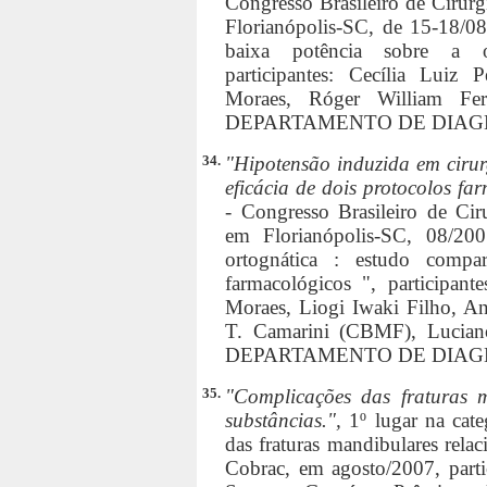
Congresso Brasileiro de Cirur
Florianópolis-SC, de 15-18/08/
baixa potência sobre a os
participantes: Cecília Luiz 
Moraes, Róger William Fer
DEPARTAMENTO DE DIAG
34.
"Hipotensão induzida em cirur
eficácia de dois protocolos fa
- Congresso Brasileiro de Cir
em Florianópolis-SC, 08/200
ortognática : estudo compar
farmacológicos ", participan
Moraes, Liogi Iwaki Filho, An
T. Camarini (CBMF), Lucian
DEPARTAMENTO DE DIAG
35.
"Complicações das fraturas 
substâncias.",
1º lugar na cat
das fraturas mandibulares rela
Cobrac, em agosto/2007, parti