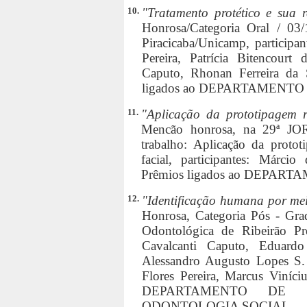
10.
"Tratamento protético e sua r
Honrosa/Categoria Oral / 03
Piracicaba/Unicamp, particip
Pereira, Patrícia Bitencourt
Caputo, Rhonan Ferreira da 
ligados ao DEPARTAMENT
11.
"Aplicação da prototipagem r
Mencão honrosa, na 29ª JOR
trabalho: Aplicação da proto
facial, participantes: Márci
Prêmios ligados ao DEPA
12.
"Identificação humana por meio
Honrosa, Categoria Pós - Gra
Odontológica de Ribeirão Pre
Cavalcanti Caputo, Eduard
Alessandro Augusto Lopes S.
Flores Pereira, Marcus Viníci
DEPARTAMENTO DE M
ODONTOLOGIA SOCIAL.