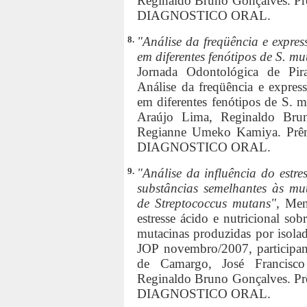
Reginaldo Bruno Gonçalves.
DIAGNOSTICO ORAL.
8.
"Análise da freqüência e expres
em diferentes fenótipos de S. m
Jornada Odontológica de Pir
Análise da freqüência e expres
em diferentes fenótipos de S. m
Araújo Lima, Reginaldo Brun
Regianne Umeko Kamiya. P
DIAGNOSTICO ORAL.
9.
"Análise da influência do estre
substâncias semelhantes às mut
de Streptococcus mutans",
Men
estresse ácido e nutricional sob
mutacinas produzidas por isolad
JOP novembro/2007, participant
de Camargo, José Francisc
Reginaldo Bruno Gonçalves.
DIAGNOSTICO ORAL.