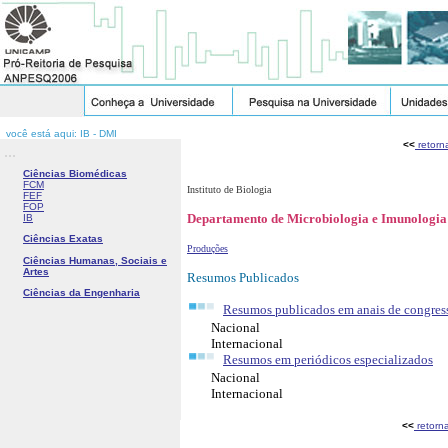
você está aqui: IB - DMI
<<
retorn
...
Ciências Biomédicas
FCM
Instituto de Biologia
FEF
FOP
Departamento de Microbiologia e Imunologia
IB
Ciências Exatas
Produções
Ciências Humanas, Sociais e
Artes
Resumos Publicados
Ciências da Engenharia
Resumos publicados em anais de congres
Nacional
Internacional
Resumos em periódicos especializados
Nacional
Internacional
<<
retorn