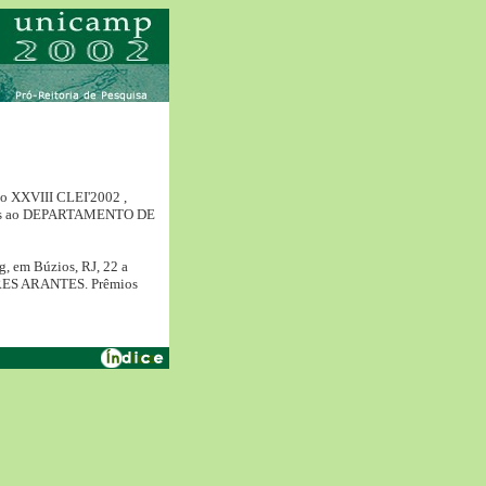
do XXVIII CLEI'2002 ,
ados ao DEPARTAMENTO DE
g, em Búzios, RJ, 22 a
RES ARANTES. Prêmios