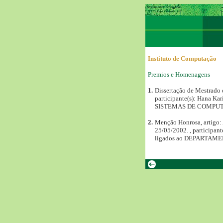
Instituto de Computação
Premios e Homenagens
1.
Dissertação de Mestrado 
participante(s): Hana
SISTEMAS DE COMPU
2.
Menção Honrosa, artigo: 
25/05/2002. , partici
ligados ao DEPARTA